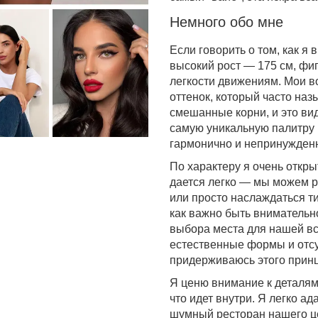
Немного обо мне
Если говорить о том, как я 
высокий рост — 175 см, фиг
легкости движениям. Мои в
оттенок, который часто на
смешанные корни, и это ви
самую уникальную палитру 
гармонично и непринужден
По характеру я очень откр
дается легко — мы можем р
или просто наслаждаться т
как важно быть внимательно
выбора места для нашей вс
естественные формы и отсу
придерживаюсь этого принц
Я ценю внимание к деталям 
что идет внутри. Я легко а
шумный ресторан нашего ц