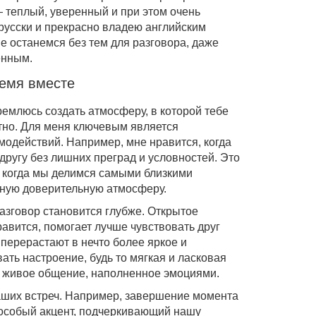
 теплый, уверенный и при этом очень
русски и прекрасно владею английским
е останемся без тем для разговора, даже
енным.
ремя вместе
ремлюсь создать атмосферу, в которой тебе
тно. Для меня ключевым является
модействий. Например, мне нравится, когда
другу без лишних преград и условностей. Это
 когда мы делимся самыми близкими
мную доверительную атмосферу.
азговор становится глубже. Открытое
равится, помогает лучше чувствовать друг
перерастают в нечто более яркое и
ать настроение, будь то мягкая и ласковая
, живое общение, наполненное эмоциями.
аших встреч. Например, завершение момента
 особый акцент, подчеркивающий нашу