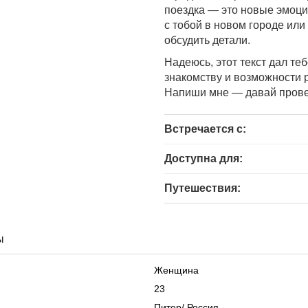
поездка — это новые эмоции
с тобой в новом городе ил
обсудить детали.
Надеюсь, этот текст дал теб
знакомству и возможности р
Напиши мне — давай провер
Встречается с:
Доступна для:
Путешествия:
ы
Женщина
23
Питер
/
Россия