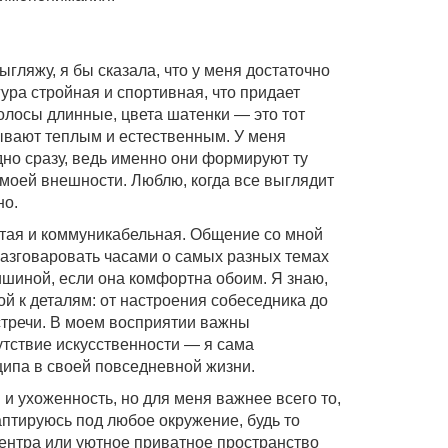
выгляжу, я бы сказала, что у меня достаточно
ура стройная и спортивная, что придает
олосы длинные, цвета шатенки — это тот
зывают теплым и естественным. У меня
дно сразу, ведь именно они формируют ту
моей внешности. Люблю, когда все выглядит
но.
ытая и коммуникабельная. Общение со мной
азговаровать часами о самых разных темах
ишиной, если она комфортна обоим. Я знаю,
й к деталям: от настроения собеседника до
тречи. В моем восприятии важны
тствие искусственности — я сама
ипа в своей повседневной жизни.
и ухоженность, но для меня важнее всего то,
даптируюсь под любое окружение, будь то
ентра или уютное приватное пространство