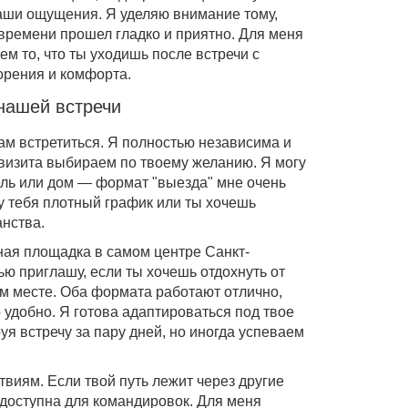
аши ощущения. Я уделяю внимание тому,
времени прошел гладко и приятно. Для меня
ем то, что ты уходишь после встречи с
орения и комфорта.
нашей встречи
нам встретиться. Я полностью независима и
визита выбираем по твоему желанию. Я могу
тель или дом — формат "выезда" мне очень
 у тебя плотный график или ты хочешь
анства.
ная площадка в самом центре Санкт-
тью приглашу, если ты хочешь отдохнуть от
ом месте. Оба формата работают отлично,
 удобно. Я готова адаптироваться под твое
я встречу за пару дней, но иногда успеваем
ствиям. Если твой путь лежит через другие
 доступна для командировок. Для меня