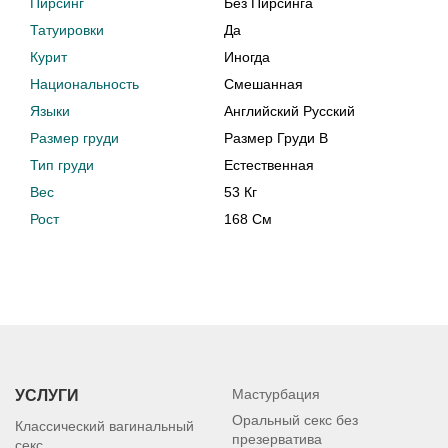
Пирсинг
Без Пирсинга
Татуировки
Да
Курит
Иногда
Национальность
Смешанная
Языки
Английский Русский
Размер груди
Размер Груди B
Тип груди
Естественная
Вес
53 Кг
Рост
168 См
Мастурбация
УСЛУГИ
Оральный секс без
Классический вагинальный
презерватива
секс