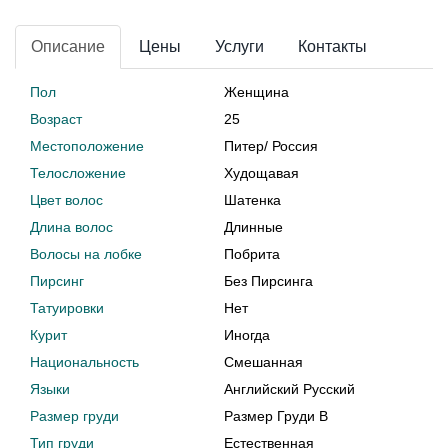
Описание
Цены
Услуги
Контакты
Пол
Женщина
Возраст
25
Местоположение
Питер
/
Россия
Телосложение
Худощавая
Цвет волос
Шатенка
Длина волос
Длинные
Волосы на лобке
Побрита
Пирсинг
Без Пирсинга
Татуировки
Нет
Курит
Иногда
Национальность
Смешанная
Языки
Английский Русский
Размер груди
Размер Груди B
Тип груди
Естественная