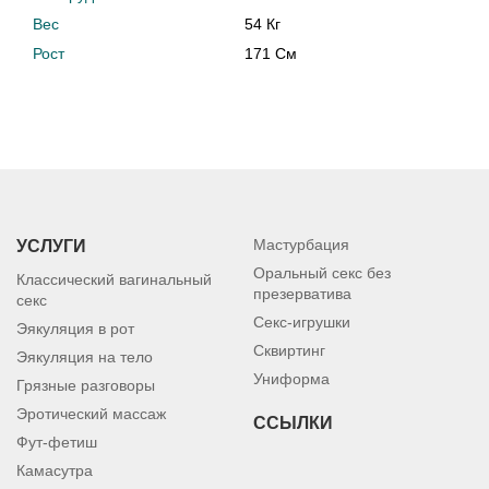
Вес
54 Кг
Рост
171 См
Мастурбация
УСЛУГИ
Оральный секс без
Классический вагинальный
презерватива
секс
Секс-игрушки
Эякуляция в рот
Сквиртинг
Эякуляция на тело
Униформа
Грязные разговоры
Эротический массаж
ССЫЛКИ
Фут-фетиш
Камасутра