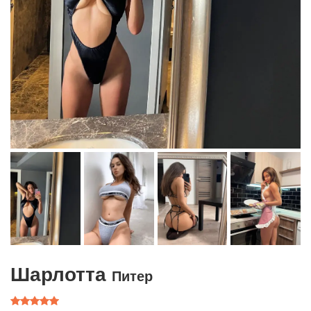
Шарлотта
Питер