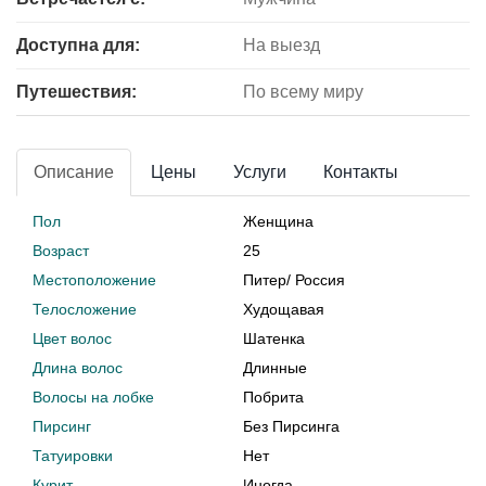
Доступна для:
На выезд
Путешествия:
По всему миру
Описание
Цены
Услуги
Контакты
Пол
Женщина
Возраст
25
Местоположение
Питер
/
Россия
Телосложение
Худощавая
Цвет волос
Шатенка
Длина волос
Длинные
Волосы на лобке
Побрита
Пирсинг
Без Пирсинга
Татуировки
Нет
Курит
Иногда