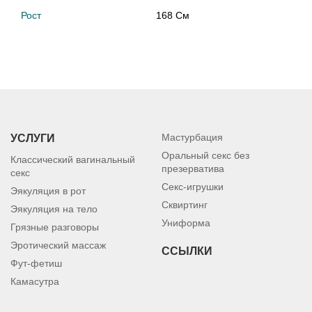
Рост
168 См
Мастурбация
УСЛУГИ
Оральный секс без
Классический вагинальный
презерватива
секс
Секс-игрушки
Эякуляция в рот
Сквиртинг
Эякуляция на тело
Униформа
Грязные разговоры
Эротический массаж
ССЫЛКИ
Фут-фетиш
Камасутра