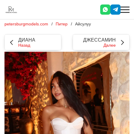
petersburgmodels.com
Питер
Айсулуу
ДИАНА
ДЖЕССАМИН
Назад
Далее