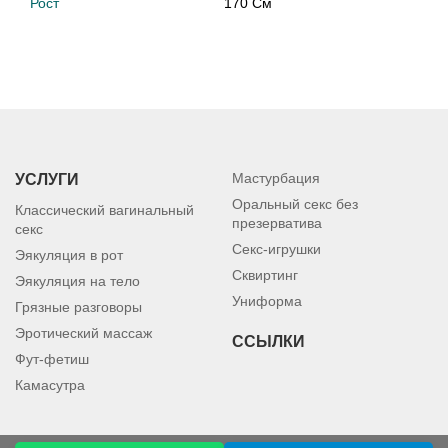
Рост
170 См
Мастурбация
УСЛУГИ
Оральный секс без
Классический вагинальный
презерватива
секс
Секс-игрушки
Эякуляция в рот
Сквиртинг
Эякуляция на тело
Униформа
Грязные разговоры
Эротический массаж
ССЫЛКИ
Фут-фетиш
Камасутра