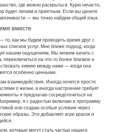
анство, где можно раскрыться. Курю нечасто,
ор будет легким и приятным. Если вы цените
навязчивости — мы точно найдем общий язык.
ремя вместе
 то, как мы будем проводить время друг с
ых списков услуг. Мне ближе подход, когда
едуя нашим ощущениям. Мы можем начать с
 переключиться на что-то более близкое и
вствовать химию между нами — когда она
вятся особенно ценными.
ам взаимодействия. Иногда хочется просто
слями о жизни, а иногда настроение требует
 моменты я предлагаю сосредоточиться на
Например, я с радостью включаю в программу
утикой или создаю особые условия через
ские образы. Это добавляет игре красок и
щейся.
ли, которые могут стать частью нашего