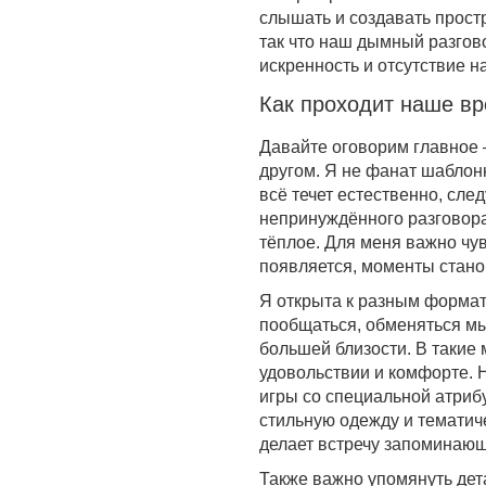
слышать и создавать простр
так что наш дымный разгов
искренность и отсутствие 
Как проходит наше в
Давайте оговорим главное —
другом. Я не фанат шаблонн
всё течет естественно, сл
непринуждённого разговора,
тёплое. Для меня важно чу
появляется, моменты стано
Я открыта к разным формат
пообщаться, обменяться мы
большей близости. В такие
удовольствии и комфорте. 
игры со специальной атриб
стильную одежду и тематиче
делает встречу запоминаю
Также важно упомянуть дета