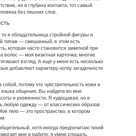
тствие, но и глубина контакта, тот самый
еловека без лишних слов.
есть
, то я обладательница стройной фигуры и
ой типаж — смешанный, в этом есть
ть, которая часто становится заметной при
са волос — моя визитная карточка; многие
тягивают взгляд. А ещё у меня есть несколько
орые добавляют характеру нотку загадочности
 собой, потому что чувствительность кожи и
о языка общения. Вы найдете во мне
соты и ухоженности. Я худощавая, но в
ть любую одежду — от классических образов
 Моё тело — это пространство, в котором
ом.
 общительный, хотя иногда предпочитаю тихий
омогает мне в работе: я умею слушать,