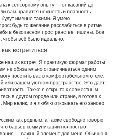
ьна к сенсорному опыту — от касаний до
сли вам нравится нежность и плавность
 будут именно такими. Я умею
рос: будь то желание расслабиться в ритме
себя в безопасном пространстве тишины. Все
 чтобы всё было идеально.
 как встретиться
ике наших встреч. Я практикую формат работы
сем не обязательно ограничиваться одним
могу посетить вас в комфортабельном отеле,
ой или вашем уютном пространстве. Это даёт
риватность. Также я открыта к совместным
есь в другом городе или стране, я готова к
 Мир велик, и я люблю открывать его заново
усским как родным, а также свободно говорю
, что барьер коммуникации полностью
ования — важный элемент для меня. Обычно я