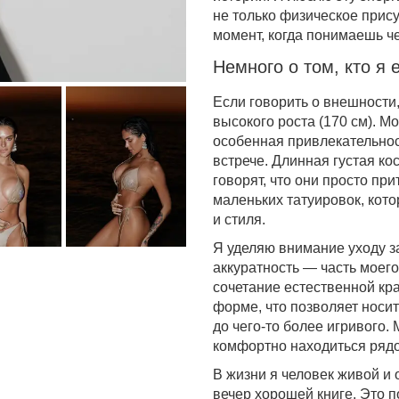
не только физическое прису
момент, когда понимаешь ч
Немного о том, кто я 
Если говорить о внешности
высокого роста (170 см). М
особенная привлекательнос
встрече. Длинная густая ко
говорят, что они просто при
маленьких татуировок, кот
и стиля.
Я уделяю внимание уходу за
аккуратность — часть моег
сочетание естественной кра
форме, что позволяет носи
до чего-то более игривого.
комфортно находиться ряд
В жизни я человек живой и
вечер хорошей книге. Это п