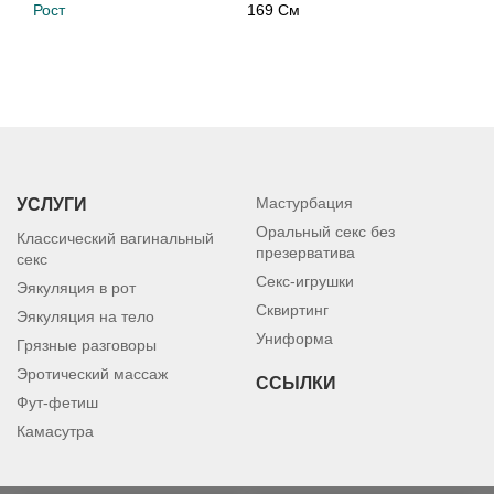
Рост
169 См
Мастурбация
УСЛУГИ
Оральный секс без
Классический вагинальный
презерватива
секс
Секс-игрушки
Эякуляция в рот
Сквиртинг
Эякуляция на тело
Униформа
Грязные разговоры
Эротический массаж
ССЫЛКИ
Фут-фетиш
Камасутра