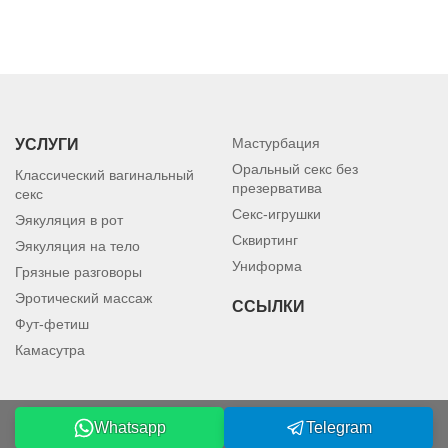
Мастурбация
УСЛУГИ
Оральный секс без
Классический вагинальный
презерватива
секс
Секс-игрушки
Эякуляция в рот
Сквиртинг
Эякуляция на тело
Униформа
Грязные разговоры
Эротический массаж
ССЫЛКИ
Фут-фетиш
Камасутра
Whatsapp
Telegram
©2026 petersburgmodels.com. Все права защищены.