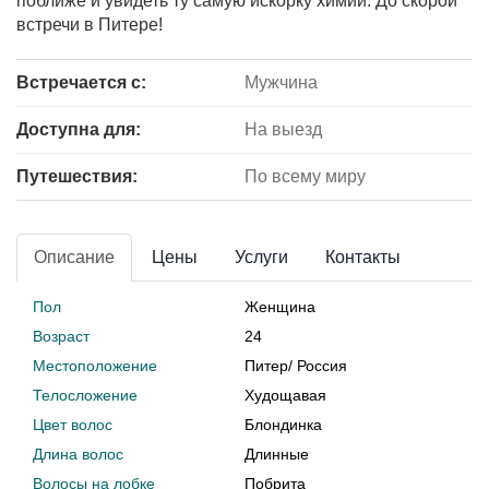
поближе и увидеть ту самую искорку химии. До скорой
встречи в Питере!
Встречается с:
Мужчина
Доступна для:
На выезд
Путешествия:
По всему миру
Описание
Цены
Услуги
Контакты
Пол
Женщина
Возраст
24
Местоположение
Питер
/
Россия
Телосложение
Худощавая
Цвет волос
Блондинка
Длина волос
Длинные
Волосы на лобке
Побрита