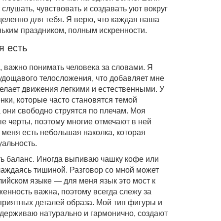
 слушать, чувствовать и создавать уют вокруг
деленно для тебя. Я верю, что каждая наша
ньким праздником, полным искренности.
я есть
, важно понимать человека за словами. Я
худощавого телосложения, что добавляет мне
делает движения легкими и естественными. У
ки, которые часто становятся темой
 они свободно струятся по плечам. Моя
 черты, поэтому многие отмечают в ней
 меня есть небольшая наколка, которая
альность.
ть баланс. Иногда выпиваю чашку кофе или
аждаясь тишиной. Разговор со мной может
лийском языке — для меня язык это мост к
оженность важна, поэтому всегда слежу за
 приятных деталей образа. Мой тип фигуры и
ддерживаю натурально и гармонично, создают