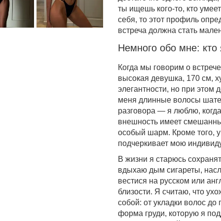
ты ищешь кого-то, кто умеет
себя, то этот профиль опре
встреча должна стать мале
Немного обо мне: кто 
Когда мы говорим о встрече
высокая девушка, 170 см, 
элегантности, но при этом 
меня длинные волосы шатен
разговора — я люблю, когда
внешность имеет смешанные
особый шарм. Кроме того, у
подчеркивает мою индивиду
В жизни я старюсь сохраня
вдыхаю дым сигареты, насл
вестися на русском или анг
близости. Я считаю, что ух
собой: от укладки волос до
форма груди, которую я по