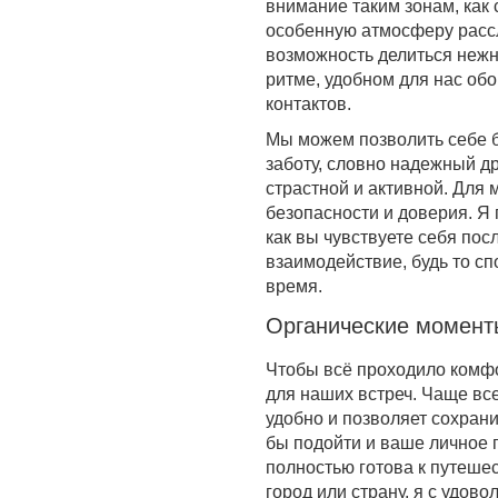
внимание таким зонам, как 
особенную атмосферу рассл
возможность делиться нежн
ритме, удобном для нас обо
контактов.
Мы можем позволить себе б
заботу, словно надежный др
страстной и активной. Для
безопасности и доверия. Я 
как вы чувствуете себя пос
взаимодействие, будь то с
время.
Органические момент
Чтобы всё проходило комфо
для наших встреч. Чаще вс
удобно и позволяет сохрани
бы подойти и ваше личное п
полностью готова к путешес
город или страну, я с удов