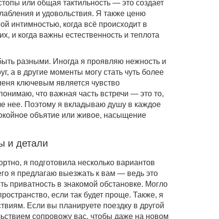
стопы или общая тактильность — это создает
абления и удовольствия. Я также ценю
ой интимностью, когда всё происходит в
их, и когда важны естественность и теплота
ыть разными. Иногда я проявляю нежность и
уг, а в другие моменты могу стать чуть более
 меня ключевым является чувство
понимаю, что важная часть встречи — это то,
ле нее. Поэтому я вкладываю душу в каждое
покойное объятие или живое, насыщение
ы и детали
ртно, я подготовила несколько вариантов
его я предлагаю выезжать к вам — ведь это
ть приватность в знакомой обстановке. Могло
ространство, если так будет проще. Также, я
твиям. Если вы планируете поездку в другой
ольствием сопровожу вас, чтобы даже на новом