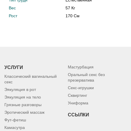
Тип груди
Естественная
Вес
57 Кг
Рост
170 См
Мастурбация
УСЛУГИ
Оральный секс без
Классический вагинальный
презерватива
секс
Секс-игрушки
Эякуляция в рот
Сквиртинг
Эякуляция на тело
Униформа
Грязные разговоры
Эротический массаж
ССЫЛКИ
Фут-фетиш
Камасутра