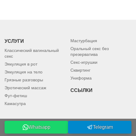
Мастурбация
УСЛУГИ
Оральный секс без
Классический вагинальный
презерватива
секс
Секс-игрушки
Эякуляция в рот
Сквиртинг
Эякуляция на тело
Униформа
Грязные разговоры
Эротический массаж
ССЫЛКИ
Фут-фетиш
Камасутра
Whatsapp
Telegram
©2026 petersburgmodels.com. Все права защищены.