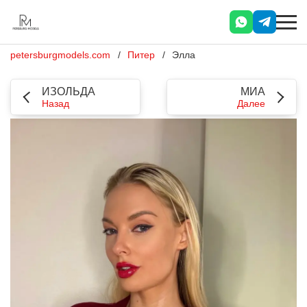
petersburgmodels.com
Питер
Элла
ИЗОЛЬДА
МИА
Назад
Далее