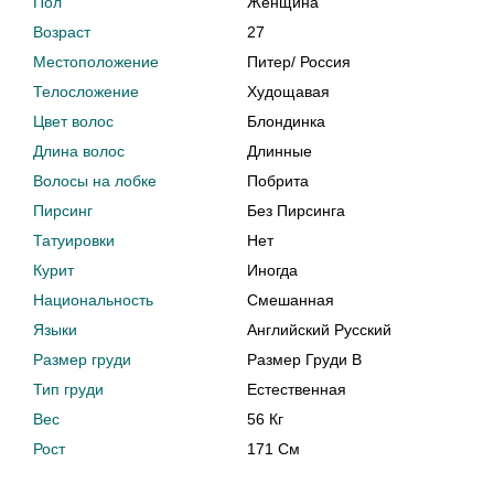
Пол
Женщина
Возраст
27
Местоположение
Питер
/
Россия
Телосложение
Худощавая
Цвет волос
Блондинка
Длина волос
Длинные
Волосы на лобке
Побрита
Пирсинг
Без Пирсинга
Татуировки
Нет
Курит
Иногда
Национальность
Смешанная
Языки
Английский Русский
Размер груди
Размер Груди B
Тип груди
Естественная
Вес
56 Кг
Рост
171 См