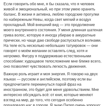
Если говорить обо мне, я бы сказала, что я человек
живой и эмоциональный, но при этом умею хранить
баланс. В жизни я активна, люблю городские прогулки
по набережным Невы, когда свет мягкий и воздух
прохладный. Мой внешний вид — это продолжение
моего внутреннего состояния. У меня длинная шатеная
грива волос, которую я иногда убираю в аккуратные
прически, но чаще даю свободе распускаться волнами.
На теле есть несколько небольших татуировок — они
говорят о моём желании оставлять след, хотя и
негромко. Фигуру я поддерживаю естественными
способами: худощавое телосложение мне ближе всего,
оно позволяет чувствовать легкость движения.
Важную роль играет и моя энергия. Я говорю на двух
языках — русском и английском, поэтому если вы
предпочитаете перекинуться парой фраз на
иностранном, это будет для меня удовольствием. Мне
интересно обсуждать всё: от книг, которые меняют
взгляд на мир, до того, что сегодня особенно
порадовало нас в городе. Я знаю Питер очень хорошо: