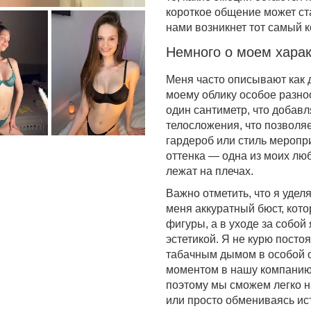
короткое общение может с
нами возникнет тот самый к
Немного о моем харак
Меня часто описывают как 
моему облику особое разноо
один сантиметр, что добавл
телосложения, что позволя
гардероб или стиль меропр
оттенка — одна из моих лю
лежат на плечах.
Важно отметить, что я уде
меня аккуратный бюст, кот
фигуры, а в уходе за собо
эстетикой. Я не курю посто
табачным дымом в особой о
моментом в нашу компанию.
поэтому мы сможем легко н
или просто обмениваясь ис