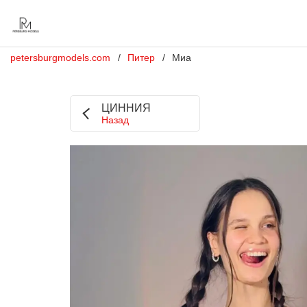
petersburgmodels.com
Питер
Миа
ЦИННИЯ
Назад