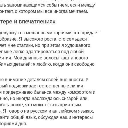
тать запоминающимся событием, если между
онтакт, о котором мы все иногда мечтаем.
тере и впечатлениях
девушку со смешанными корнями, что придает
бразие. Я высокого роста, сто семьдесят
яет мне статики, но при этом я худощавого
ет мне легко адаптироваться под любой
иятия. Мои длинные волосы каштанового
бимых деталей; я люблю, когда они свободно
ляю внимание деталям своей внешности. У
орый подчеркивает естественные линии
й я придерживаю баланса между комфортом и
янно, но иногда наслаждаюсь сигарой или
бстановке, что может стать приятным
 Я говорю на русском и английском языках,
айти общий язык, обсуждая наши интересы
ториями дня.