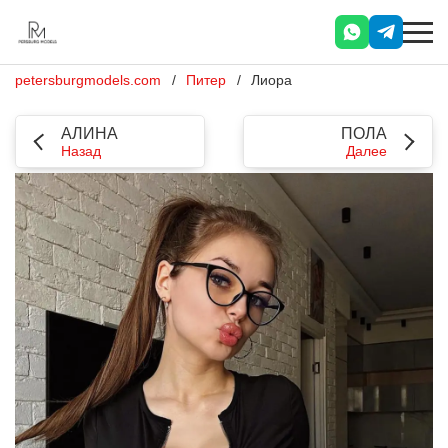
petersburgmodels.com
Питер
Лиора
АЛИНА
ПОЛА
Назад
Далее