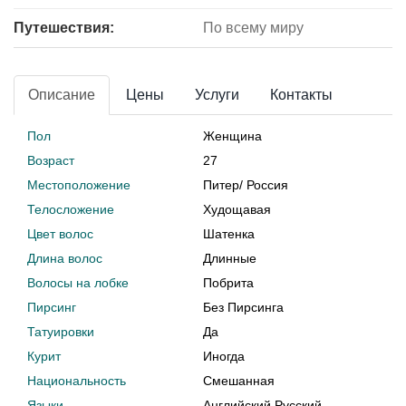
Путешествия:
По всему миру
Описание
Цены
Услуги
Контакты
Пол
Женщина
Возраст
27
Местоположение
Питер
/
Россия
Телосложение
Худощавая
Цвет волос
Шатенка
Длина волос
Длинные
Волосы на лобке
Побрита
Пирсинг
Без Пирсинга
Татуировки
Да
Курит
Иногда
Национальность
Смешанная
Языки
Английский Русский