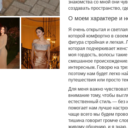
знакомства со мной они чув
создавать пространство, гд
О моем характере и н
Я очень открытая и светлая
которой комфортно в своем
фигура стройная и легкая. 
которая подчеркивает жен
моя гордость, волосы такие
смешанное происхождение, 
интересным. Говорю на трех
поэтому нам будет легко на
путешествия или просто те
Для меня важно чувствоват
внимание тому, чтобы выгля
естественный стиль — без и
помогает нам лучше настрои
чаще всего мы будем прово
тишина говорит громче сло
живому общению, и я знаю,