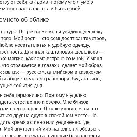
ствуют себя как дома, потому что я умею
е можно расслабиться и быть собой.
емного об облике
 натура. Встречая меня, ты увидишь девушку,
 теле. Мой рост — сто семьдесят сантиметров,
Люблю носить платья и удобную одежду,
ственность. Длинная каштановая шевелюра —
 же мягкие, как сама встреча со мной. У меня
что отражается в глазах и делает мой образ
 языках — русском, английском и казахском,
йти общие темы для разговора, будь то кино,
кущие события дня.
ь себя гармонично. Поэтому я уделяю
деть естественно и свежо. Мне близок
злишнего пафоса. Я курю иногда, если это
ться друг на друга в спокойном месте. Но
дить время активно или уединенно, где
в. Мой внутренний мир наполнен любовью к
 что значит создать ощущение безопасности