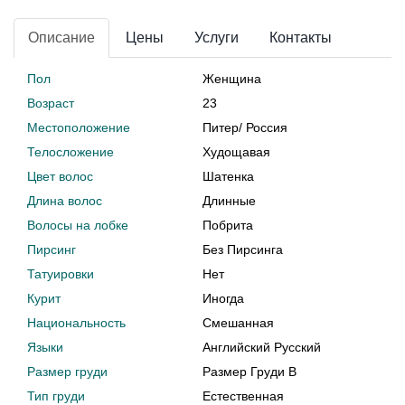
Описание
Цены
Услуги
Контакты
Пол
Женщина
Возраст
23
Местоположение
Питер
/
Россия
Телосложение
Худощавая
Цвет волос
Шатенка
Длина волос
Длинные
Волосы на лобке
Побрита
Пирсинг
Без Пирсинга
Татуировки
Нет
Курит
Иногда
Национальность
Смешанная
Языки
Английский Русский
Размер груди
Размер Груди B
Тип груди
Естественная