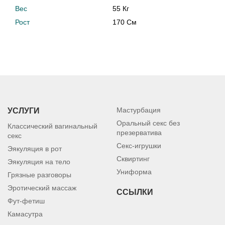
Вес
55 Кг
Рост
170 См
Мастурбация
УСЛУГИ
Оральный секс без
Классический вагинальный
презерватива
секс
Секс-игрушки
Эякуляция в рот
Сквиртинг
Эякуляция на тело
Униформа
Грязные разговоры
Эротический массаж
ССЫЛКИ
Фут-фетиш
Камасутра