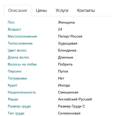
Описание
Цены
Услуги
Контакты
Пол
Женщина
Возраст
24
Местоположение
Питер
/
Россия
Телосложение
Худощавая
Цвет волос
Блондинка
Длина волос
Длинные
Волосы на лобке
Побрита
Пирсинг
Пупок
Татуировки
Нет
Курит
Иногда
Национальность
Смешанная
Языки
Английский Русский
Размер груди
Размер Груди C
Тип груди
Силиконовая