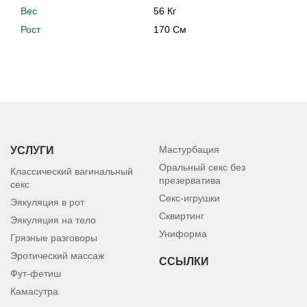
Вес
56 Кг
Рост
170 См
Мастурбация
УСЛУГИ
Оральный секс без
Классический вагинальный
презерватива
секс
Секс-игрушки
Эякуляция в рот
Сквиртинг
Эякуляция на тело
Униформа
Грязные разговоры
Эротический массаж
ССЫЛКИ
Фут-фетиш
Камасутра