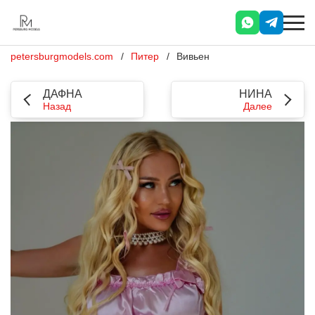
petersburgmodels.com
Питер
Вивьен
ДАФНА
НИНА
Назад
Далее