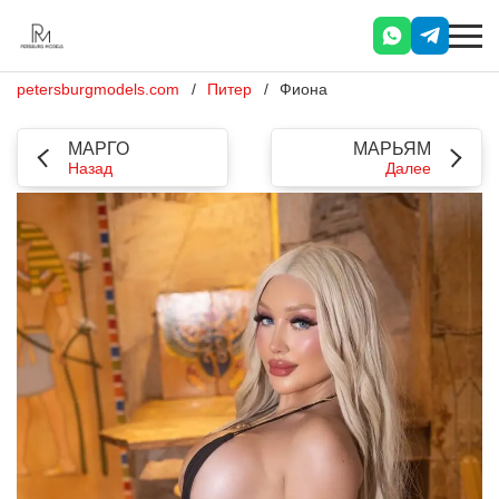
petersburgmodels.com
Питер
Фиона
МАРГО
МАРЬЯМ
Назад
Далее