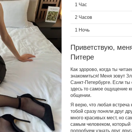
1 Час
2 Часов
1 Ночь
Приветствую, меня
Питере
Как здорово, когда ты читае
знакомиться! Меня зовут Зл
Санкт-Петербурге. Если ты
здесь то самое ощущение ко
общении.
Я верю, что любая встреча 
тобой сразу поняли друг др
много красивых мест, но са
самым человеком, который 
попробуем узнать друг дру