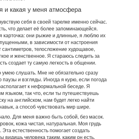
 я и какая у меня атмосфера
 чувствую себя в своей тарелке именно сейчас.
ь, что делает её более запоминающейся.
 карточка: они рыжие и длинные, я люблю их
спущенными, в зависимости от настроения
ят сантиметров, телосложение худощавое,
гкое и женственное. Я стараюсь следить за
сть создает ту самую легкость в общении.
о умею слушать. Мне не обязательно сразу
ю паузы и взгляды. Иногда я курю, если погода
располагает к неформальной беседе. Я
м языком, так что, если ты путешествуешь
у на английском, нам будет легко найти
навык, а способ чувствовать мир шире.
ало. Для меня важно быть собой, без масок.
ировок, кожа чистая, натуральная. Моя грудь
. Эта естественность помогает создать
ы видишь человека таким, каким он есть,