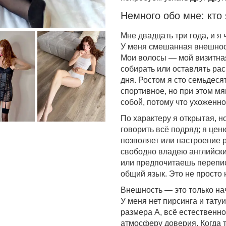
Немного обо мне: кто
Мне двадцать три года, и я
У меня смешанная внешност
Мои волосы — мой визитная
собирать или оставлять ра
дня. Ростом я сто семьдес
спортивное, но при этом мя
собой, потому что ухоженно
По характеру я открытая, н
говорить всё подряд; я цен
позволяет или настроение 
свободно владею английски
или предпочитаешь переписк
общий язык. Это не просто 
Внешность — это только нач
У меня нет пирсинга и тату
размера А, всё естественно
атмосферу доверия. Когда т