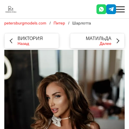
petersburgmodels.com
Питер
Шарлотта
ВИКТОРИЯ
МАТИЛЬДА
Назад
Далее